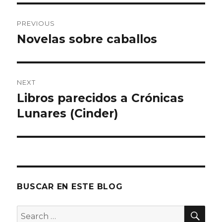
Post
PREVIOUS
navigation
Novelas sobre caballos
Previous
post:
NEXT
Libros parecidos a Crónicas
Next
Lunares (Cinder)
post:
BUSCAR EN ESTE BLOG
SE
Search