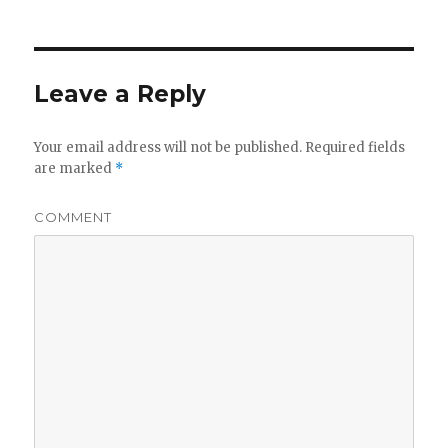
on
e
te
re
e
b
r
st
dI
o
n
Leave a Reply
o
k
Your email address will not be published.
Required fields
are marked
*
COMMENT