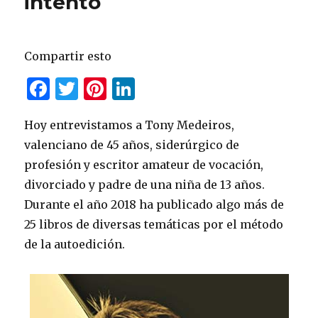
intento
Compartir esto
F
T
Pi
Li
a
w
n
n
Hoy entrevistamos a Tony Medeiros,
c
it
te
k
valenciano de 45 años, siderúrgico de
e
te
re
e
profesión y escritor amateur de vocación,
b
r
st
dI
divorciado y padre de una niña de 13 años.
o
n
Durante el año 2018 ha publicado algo más de
o
25 libros de diversas temáticas por el método
k
de la autoedición.