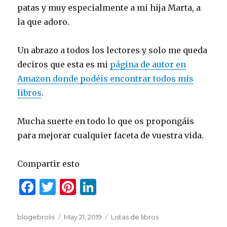
patas y muy especialmente a mi hija Marta, a
la que adoro.
Un abrazo a todos los lectores y solo me queda
deciros que esta es mi
página de autor en
Amazon donde podéis encontrar todos mis
libros
.
Mucha suerte en todo lo que os propongáis
para mejorar cualquier faceta de vuestra vida.
Compartir esto
F
T
Pi
Li
a
w
n
n
c
it
te
k
Author
blogebrolis
Posted
May 21, 2019
Categories
Listas de libros