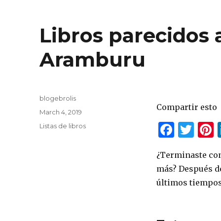
Libros parecidos 
Aramburu
Author
blogebrolis
Compartir esto
Posted
March 4, 2019
on
F
T
P
Categories
Listas de libros
a
w
¿Terminaste con
c
it
t
más? Después d
e
te
r
últimos tiempos
b
r
s
o