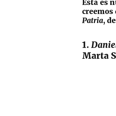
o
Esta es n
k
creemos q
Patria
, d
1.
Daniel
Marta 