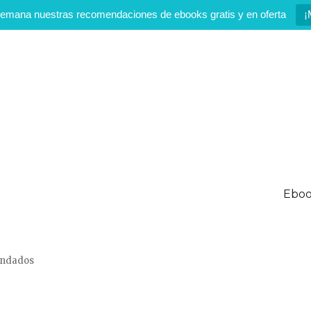
emana nuestras recomendaciones de ebooks gratis y en oferta
¡
Eboo
mendados