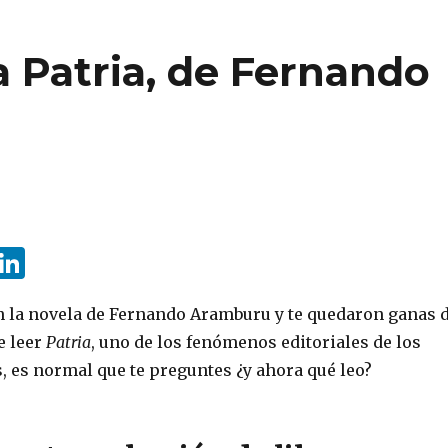
a Patria, de Fernando
i
Li
n
n
 la novela de Fernando Aramburu y te quedaron ganas 
e
k
e leer
Patria
, uno de los fenómenos editoriales de los
e
e
, es normal que te preguntes ¿y ahora qué leo?
t
dI
n