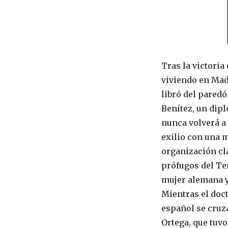
Tras la victoria
viviendo en Mad
libró del pared
Benítez, un dipl
nunca volverá a 
exilio con una m
organización cla
prófugos del Ter
mujer alemana y 
Mientras el doct
español se cruza
Ortega, que tuv