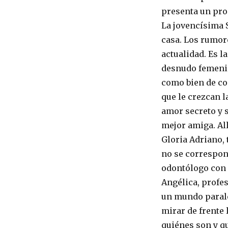
presenta un pro
La jovencísima 
casa. Los rumore
actualidad. Es la
desnudo femenin
como bien de co
que le crezcan la
amor secreto y s
mejor amiga. All
Gloria Adriano, 
no se correspon
odontólogo con 
Angélica, profes
un mundo parale
mirar de frente 
quiénes son y qu