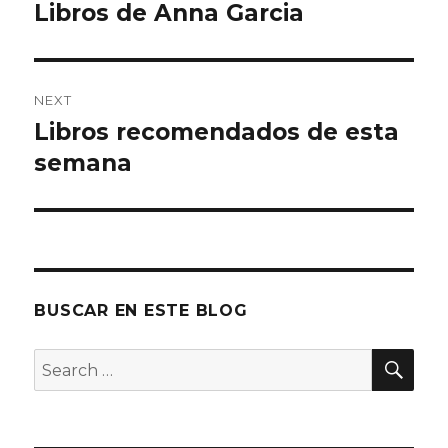
navigation
Libros de Anna Garcia
Previous
post:
NEXT
Libros recomendados de esta
Next
semana
post:
BUSCAR EN ESTE BLOG
SE
Search
for: