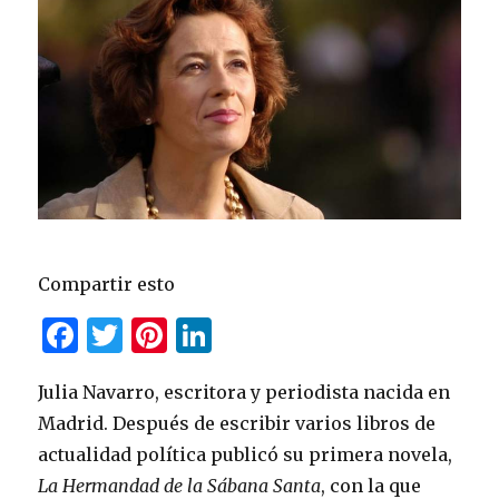
Compartir esto
F
T
Pi
Li
a
w
n
n
Julia Navarro, escritora y periodista nacida en
c
it
te
k
Madrid. Después de escribir varios libros de
e
te
re
e
actualidad política publicó su primera novela,
b
r
st
dI
La Hermandad de la Sábana Santa
, con la que