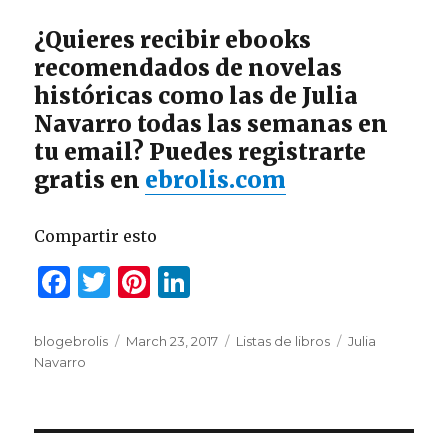
¿Quieres recibir ebooks
recomendados de novelas
históricas como las de Julia
Navarro todas las semanas en
tu email? Puedes registrarte
gratis en
ebrolis.com
Compartir esto
F
T
Pi
Li
a
w
n
n
c
it
te
k
Author
blogebrolis
Posted
March 23, 2017
Categories
Listas de libros
Tags
Julia
Navarro
on
e
te
re
e
b
r
st
dI
o
n