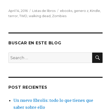
a
w
n
n
c
it
te
k
Posted
April 14, 2016
Categories
Listas de libros
Tags
ebooks
,
genero z
,
Kindle
,
on
terror
,
TWD
,
walking dead
,
Zombies
e
te
re
e
b
r
st
dI
o
n
o
BUSCAR EN ESTE BLOG
k
SE
Search
for:
POST RECIENTES
Un nuevo Ebrolis: todo lo que tienes que
saber sobre ello