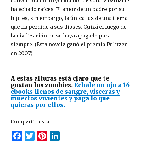
convertido en un yermo donde solo la barbarie
ha echado raíces. El amor de un padre por su
hijo es, sin embargo, la única luz de una tierra
que ha perdido a sus dioses. Quizá el fuego de
la civilización no se haya apagado para
siempre. (Esta novela ganó el premio Pulitzer
en 2007)
A estas alturas está claro que te
gustan los zombies.
Échale un ojo a 16
ebooks llenos de sangre, vísceras y
muertos vivientes y paga lo que
quieras por ellos.
Compartir esto
F
T
Pi
Li