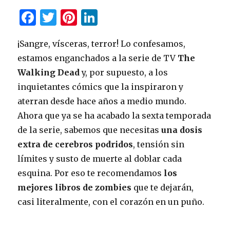
F
T
Pi
Li
a
w
n
n
¡Sangre, vísceras, terror! Lo confesamos,
c
it
te
k
estamos enganchados a la serie de TV
The
e
te
re
e
Walking Dead
y, por supuesto, a los
b
r
st
dI
inquietantes cómics que la inspiraron y
o
n
aterran desde hace años a medio mundo.
o
Ahora que ya se ha acabado la sexta temporada
k
de la serie, sabemos que necesitas
una dosis
extra de cerebros podridos
, tensión sin
límites y susto de muerte al doblar cada
esquina. Por eso te recomendamos
los
mejores libros de zombies
que te dejarán,
casi literalmente, con el corazón en un puño.