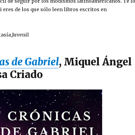
fícil de seguir por los modismos latinoamericanos. Te l
 eres de los que sólo leen libros escritos en
asía,Juvenil
as de Gabriel
, Miquel Ángel
a Criado