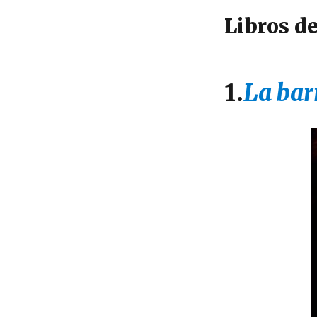
o
Libros d
k
1.
La bar