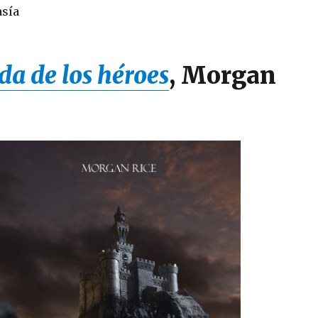
sía
da de los héroes
, Morgan