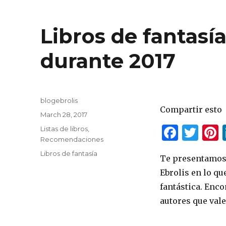
Libros de fantas
durante 2017
Author
blogebrolis
Compartir esto
Posted
March 28, 2017
on
F
T
P
Categories
Listas de libros
,
Recomendaciones
a
w
Tags
Libros de fantasía
Te presentamos 
c
it
t
Ebrolis en lo qu
e
te
r
fantástica. Enc
b
r
s
autores que vale
o