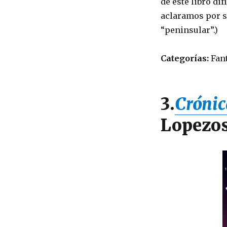
de este libro di
aclaramos por si
“peninsular”.)
Categorías:
Fant
3.
Crónic
Lopezos