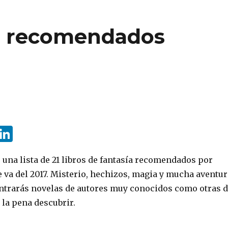
ía recomendados
i
Li
n
n
una lista de 21 libros de fantasía recomendados por
e
k
e va del 2017. Misterio, hechizos, magia y mucha aventur
e
e
ontrarás novelas de autores muy conocidos como otras 
t
dI
 la pena descubrir.
n