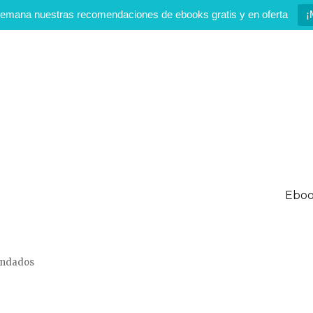
emana nuestras recomendaciones de ebooks gratis y en oferta
¡
Eboo
mendados