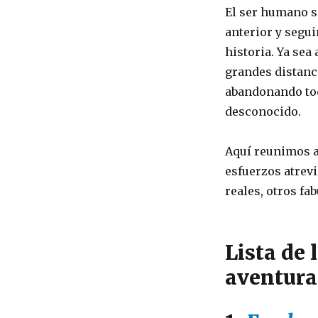
o
El ser humano s
k
anterior y segu
historia. Ya sea
grandes distanc
abandonando tod
desconocido.
Aquí reunimos a
esfuerzos atrev
reales, otros fa
Lista de 
aventura