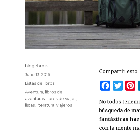
Author
blogebrolis
Compartir esto
Posted
June 13, 2016
on
F
T
P
Categories
Listas de libros
Tags
Aventura
,
libros de
a
w
aventuras
,
libros de viajes
,
No todos tenemo
c
it
t
listas
,
literatura
,
viajeros
búsqueda de mar
e
te
r
fantásticas haz
b
r
s
con la mente ma
o