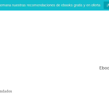
emana nuestras recomendaciones de ebooks gratis y en oferta
¡
Eboo
mendados