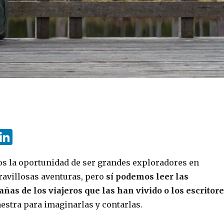
i
Li
n
n
s la oportunidad de ser grandes exploradores en
e
k
avillosas aventuras, pero
sí podemos leer las
e
e
añas de los viajeros que las han vivido o los escritor
t
dI
estra para imaginarlas y contarlas.
n