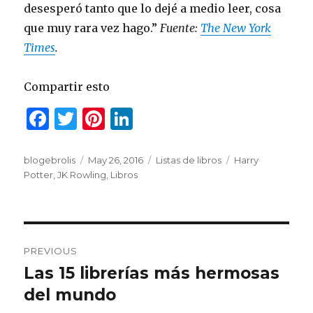
desesperó tanto que lo dejé a medio leer, cosa
que muy rara vez hago.”
Fuente:
The New York
Times
.
Compartir esto
F
T
Pi
Li
a
w
n
n
c
it
te
k
Author
blogebrolis
Posted
May 26, 2016
Categories
Listas de libros
Tags
Harry
Potter
,
JK Rowling
on
,
Libros
e
te
re
e
b
r
st
dI
o
n
Post
o
PREVIOUS
navigation
k
Las 15 librerías más hermosas
Previous
del mundo
post: