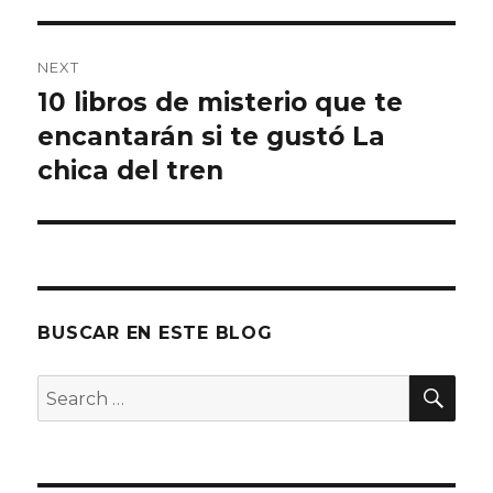
NEXT
10 libros de misterio que te
Next
encantarán si te gustó La
post:
chica del tren
BUSCAR EN ESTE BLOG
SE
Search
for: