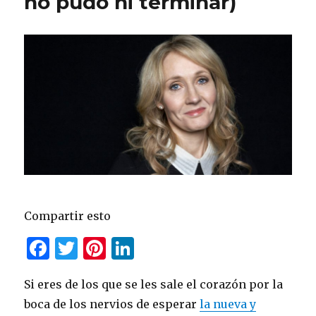
no pudo ni terminar)
Compartir esto
F
T
Pi
Li
a
w
n
n
Si eres de los que se les sale el corazón por la
c
it
te
k
boca de los nervios de esperar
la nueva y
e
te
re
e