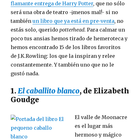
flamante entrega de Harry Potter
, que no sólo
b
r
st
dI
será una obra de teatro -¡menos mal!- si no
o
n
también
un libro que ya está en pre-venta
, no
o
estás solo, querido
potterhead
. Para calmar un
k
poco tus ansias hemos tirado de hemeroteca y
hemos encontrado 15 de los libros favoritos
de J.K.Rowling: los que la inspiran y relee
constantemente. Y también uno que no le
gustó nada.
1.
El caballito blanco
, de Elizabeth
Goudge
El valle de Moonacre
es el lugar más
hermoso y mágico