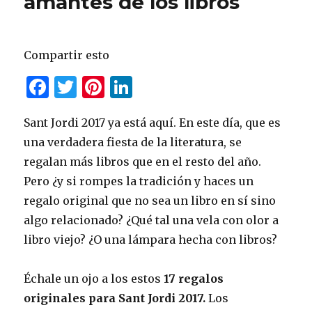
amantes de los libros
Compartir esto
F
T
Pi
Li
a
w
n
n
Sant Jordi 2017 ya está aquí. En este día, que es
c
it
te
k
una verdadera fiesta de la literatura, se
e
te
re
e
regalan más libros que en el resto del año.
b
r
st
dI
Pero ¿y si rompes la tradición y haces un
o
n
regalo original que no sea un libro en sí sino
o
algo relacionado? ¿Qué tal una vela con olor a
k
libro viejo? ¿O una lámpara hecha con libros?
Échale un ojo a los estos
17 regalos
originales para Sant Jordi 2017.
Los