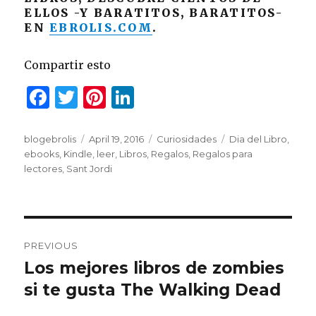
ELLOS -Y BARATITOS, BARATITOS-
EN
EBROLIS.COM
.
Compartir esto
F
T
Pi
Li
a
w
n
n
c
it
te
k
Author
blogebrolis
Posted
April 19, 2016
Categories
Curiosidades
Tags
Dia del Libro
,
ebooks
,
Kindle
on
,
leer
,
Libros
,
Regalos
,
Regalos para
e
te
re
e
lectores
,
Sant Jordi
b
r
st
dI
o
n
o
Post
PREVIOUS
k
navigation
Los mejores libros de zombies
Previous
si te gusta The Walking Dead
post: